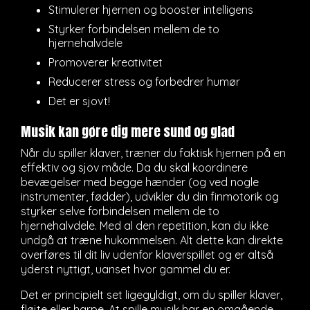
Stimulerer hjernen og booster intelligens
Styrker forbindelsen mellem de to
hjernehalvdele
Promoverer kreativitet
Reducerer stress og forbedrer humør
Det er sjovt!
Musik kan gøre dig mere sund og glad
Når du spiller klaver, træner du faktisk hjernen på en
effektiv og sjov måde. Da du skal koordinere
bevægelser med begge hænder (og ved nogle
instrumenter, fødder), udvikler du din finmotorik og
styrker selve forbindelsen mellem de to
hjernehalvdele. Med al den repetition, kan du ikke
undgå at træne hukommelsen. Alt dette kan direkte
overføres til dit liv udenfor klaverspillet og er altså
yderst nyttigt, uanset hvor gammel du er.
Det er principielt set ligegyldigt, om du spiller klaver,
fløjte eller harpe. At spille musik har en omgående